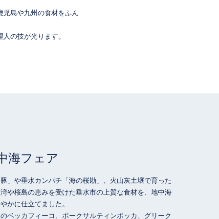
鹿児島や九州の食材をふん
理人の技が光ります。
地中海フェア
湯豚」や垂水カンパチ「海の桜勘」、火山灰土壌で育った
江湾や桜島の恵みを受けた垂水市の上質な食材を、地中海
華やかに仕立てました。
シのベッカフィーコ、ポークサルティンボッカ、グリーク